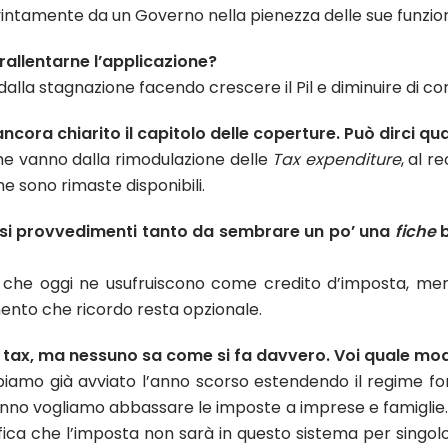
ntamente da un Governo nella pienezza delle sue funzio
i rallentarne l’applicazione?
e dalla stagnazione facendo crescere il Pil e diminuire di co
ncora chiarito il capitolo delle coperture. Può dirci q
he vanno dalla rimodulazione delle
Tax expenditure
, al r
he sono rimaste disponibili.
rsi provvedimenti tanto da sembrare un po’ una
fiche
b
 che oggi ne usufruiscono come credito d’imposta, mentr
mento che ricordo resta opzionale.
t tax, ma nessuno sa come si fa davvero. Voi quale mod
amo già avviato l’anno scorso estendendo il regime forf
anno vogliamo abbassare le imposte a imprese e famiglie. 
gnifica che l’imposta non sarà in questo sistema per sin