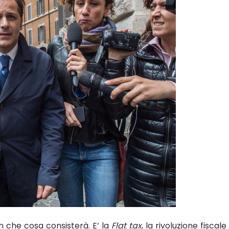
n che cosa consisterà. E’ la
Flat tax
, la rivoluzione fisca