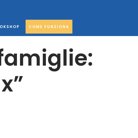
OKSHOP
COME FUNZIONA
famiglie:
ax”