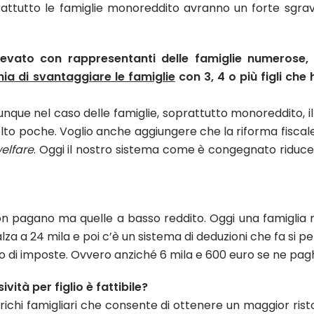
attutto le famiglie monoreddito avranno un forte sgravi
evato con rappresentanti delle famiglie numerose, gi
hia di svantaggiare le famiglie
con 3, 4 o più figli che
nque nel caso delle famiglie, soprattutto monoreddito, il
 molto poche. Voglio anche aggiungere che la riforma fisca
elfare
. Oggi il nostro sistema come è congegnato riduce
n pagano ma quelle a basso reddito. Oggi una famiglia m
alza a 24 mila e poi c’è un sistema di deduzioni che fa si 
eno di imposte. Ovvero anziché 6 mila e 600 euro se ne pag
ità per figlio è fattibile?
arichi famigliari che consente di ottenere un maggior risto