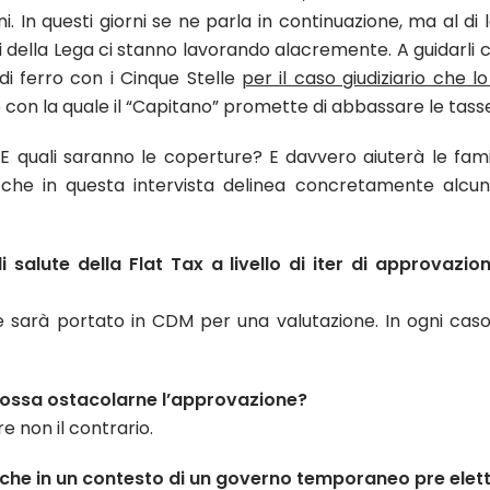
. In questi giorni se ne parla in continuazione, ma al di 
i della Lega ci stanno lavorando alacremente. A guidarli c
di ferro con i Cinque Stelle
per il caso giudiziario che l
le con la quale il “Capitano” promette di abbassare le tass
E quali saranno le coperture? E davvero aiuterà le fam
, che in questa intervista delinea concretamente alcun
di salute della Flat Tax a livello di iter di approvaz
tile sarà portato in CDM per una valutazione. In ogni c
 possa ostacolarne l’approvazione?
e non il contrario.
che in un contesto di un governo temporaneo pre elet