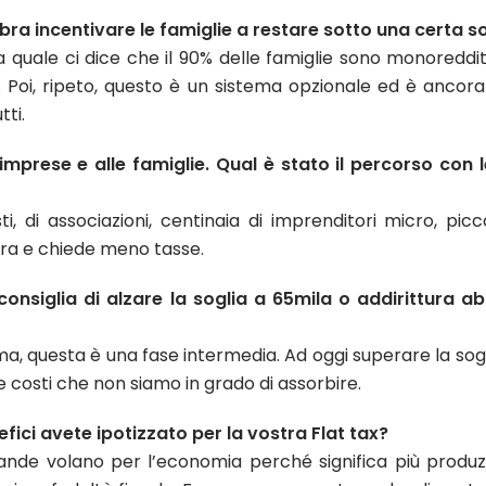
a incentivare le famiglie a restare sotto una certa sogl
la quale ci dice che il 90% delle famiglie sono monoreddit
. Poi, ripeto, questo è un sistema opzionale ed è ancora
tti.
e imprese e alle famiglie. Qual è stato il percorso co
, di associazioni, centinaia di imprenditori micro, picco
ra e chiede meno tasse.
onsiglia di alzare la soglia a 65mila o addirittura ab
a, questa è una fase intermedia. Ad oggi superare la sog
e costi che non siamo in grado di assorbire.
nefici avete ipotizzato per la vostra Flat tax?
rande volano per l’economia perché significa più produzi