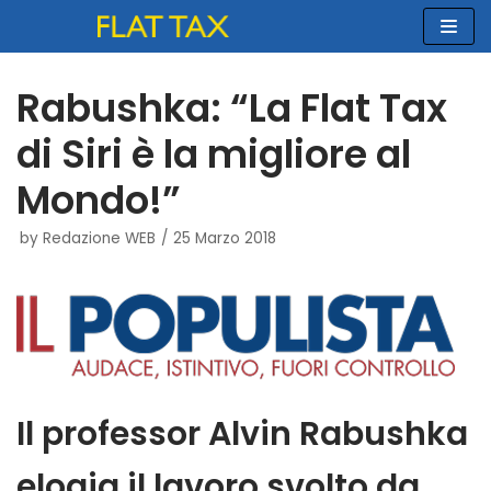
Vai
al
contenuto
Rabushka: “La Flat Tax
di Siri è la migliore al
Mondo!”
by
Redazione WEB
25 Marzo 2018
Il professor Alvin Rabushka
elogia il lavoro svolto da